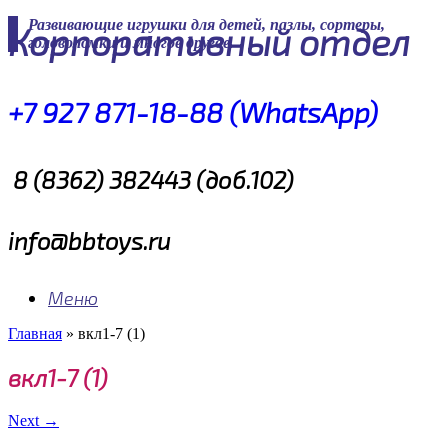
Skip
Развивающие игрушки для детей, пазлы, сортеры,
Корпоративный отдел
to
головоломки и многое другое
content
+7 927 871-18-88 (WhatsApp)
8 (8362) 382443 (доб.102)
info@bbtoys.ru
Меню
Главная
»
вкл1-7 (1)
вкл1-7 (1)
Next →