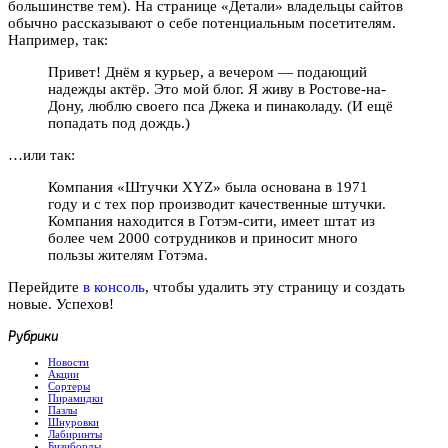
большинстве тем). На странице «Детали» владельцы сайтов
обычно рассказывают о себе потенциальным посетителям.
Например, так:
Привет! Днём я курьер, а вечером — подающий
надежды актёр. Это мой блог. Я живу в Ростове-на-
Дону, люблю своего пса Джека и пинаколаду. (И ещё
попадать под дождь.)
…или так:
Компания «Штучки XYZ» была основана в 1971
году и с тех пор производит качественные штучки.
Компания находится в Готэм-сити, имеет штат из
более чем 2000 сотрудников и приносит много
пользы жителям Готэма.
Перейдите
в консоль
, чтобы удалить эту страницу и создать
новые. Успехов!
Рубрики
Новости
Акции
Сортеры
Пирамидки
Пазлы
Шнуровки
Лабиринты
Бизиборды