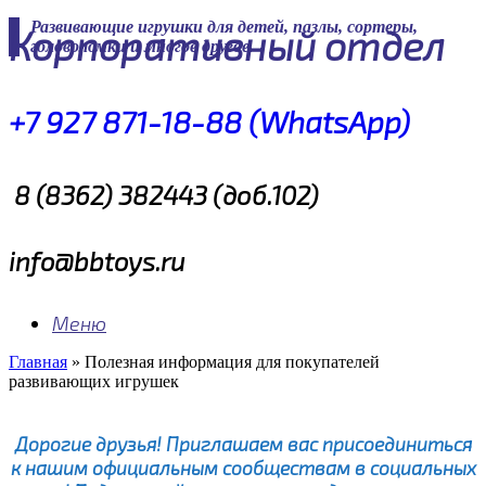
Skip
Развивающие игрушки для детей, пазлы, сортеры,
Корпоративный отдел
to
головоломки и многое другое
content
+7 927 871-18-88 (WhatsApp)
8 (8362) 382443 (доб.102)
info@bbtoys.ru
Меню
Главная
»
Полезная информация для покупателей
развивающих игрушек
Дорогие друзья! Приглашаем вас присоединиться
к нашим официальным сообществам в социальных