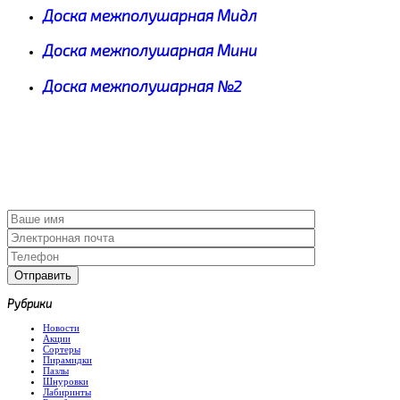
Доска межполушарная Мидл
Доска межполушарная Мини
Доска межполушарная №2
Рубрики
Новости
Акции
Сортеры
Пирамидки
Пазлы
Шнуровки
Лабиринты