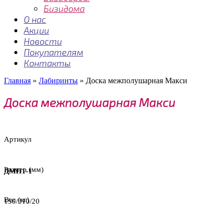
Бизидома
О нас
Акции
Новости
Покупателям
Контакты
Главная
»
Лабиринты
»
Доска межполушарная Макси
Доска межполушарная Макси
Артикул
Размер (мм)
ДМП1-1
Вес (кг)
150/310/20