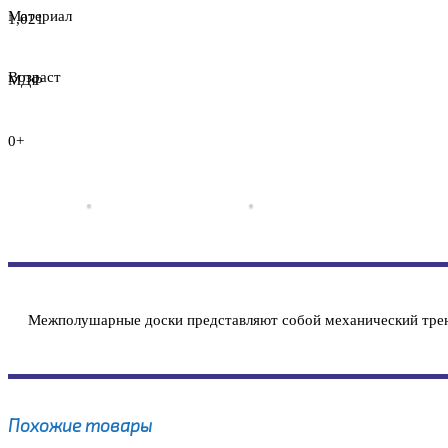
Материал
1,021
Возраст
МДФ
0+
Межполушарные доски представляют собой механический трена
Похожие товары