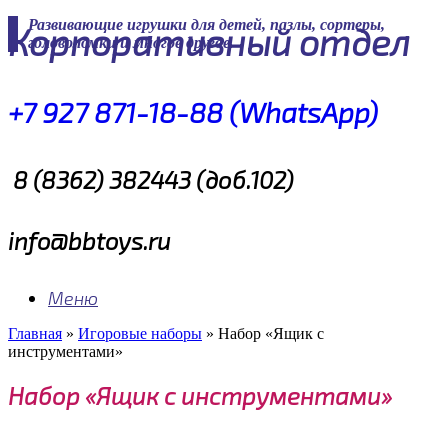
Skip
Развивающие игрушки для детей, пазлы, сортеры,
Корпоративный отдел
to
головоломки и многое другое
content
+7 927 871-18-88 (WhatsApp)
8 (8362) 382443 (доб.102)
info@bbtoys.ru
Меню
Главная
»
Игоровые наборы
»
Набор «Ящик с
инструментами»
Набор «Ящик с инструментами»