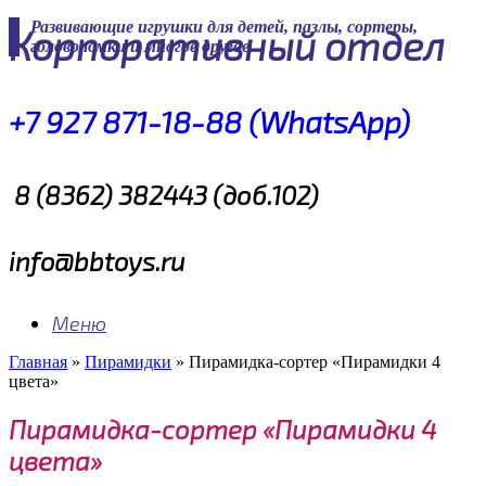
Skip
Развивающие игрушки для детей, пазлы, сортеры,
Корпоративный отдел
to
головоломки и многое другое
content
+7 927 871-18-88 (WhatsApp)
8 (8362) 382443 (доб.102)
info@bbtoys.ru
Меню
Главная
»
Пирамидки
»
Пирамидка-сортер «Пирамидки 4
цвета»
Пирамидка-сортер «Пирамидки 4
цвета»