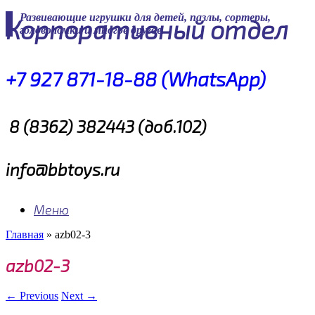
Skip
Развивающие игрушки для детей, пазлы, сортеры,
Корпоративный отдел
to
головоломки и многое другое
content
+7 927 871-18-88 (WhatsApp)
8 (8362) 382443 (доб.102)
info@bbtoys.ru
Меню
Главная
»
azb02-3
azb02-3
← Previous
Next →