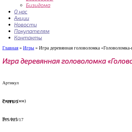
Бизидома
О нас
Акции
Новости
Покупателям
Контакты
Главная
»
Игры
»
Игра деревянная головоломка «Головоломка
Игра деревянная головоломка «Голо
Артикул
Размер (мм)
СЧТ1-5
Вес (кг)
215/125/17