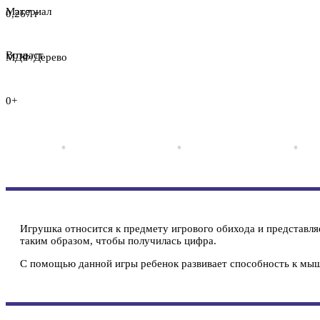
Материал
0,267 г
Возраст
МДФ/Дерево
0+
Игрушка относится к предмету игрового обихода и представл
таким образом, чтобы получилась цифра.
С помощью данной игры ребенок развивает способность к мыш