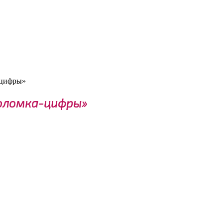
-цифры»
воломка-цифры»