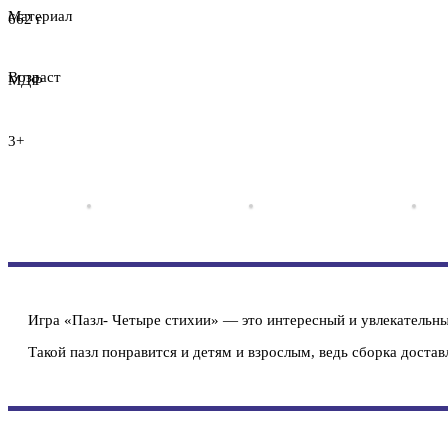
Материал
662 г
Возраст
МДФ
3+
Игра «Пазл- Четыре стихии» — это интересный и увлекательны
Такой пазл понравится и детям и взрослым, ведь сборка достав