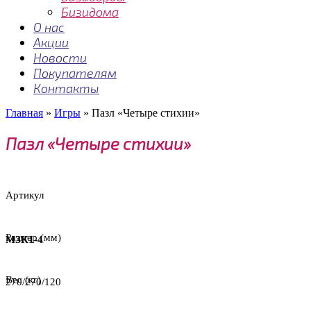
Бизидома
О нас
Акции
Новости
Покупателям
Контакты
Главная
»
Игры
»
Пазл «Четыре стихии»
Пазл «Четыре стихии»
Артикул
Размер (мм)
МЗК1-4
Вес (кг)
270/270/120