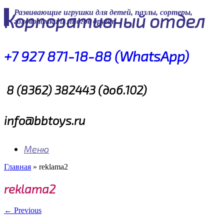
Skip
Развивающие игрушки для детей, пазлы, сортеры,
Корпоративный отдел
to
головоломки и многое другое
content
+7 927 871-18-88 (WhatsApp)
8 (8362) 382443 (доб.102)
info@bbtoys.ru
Меню
Главная
»
reklama2
reklama2
← Previous