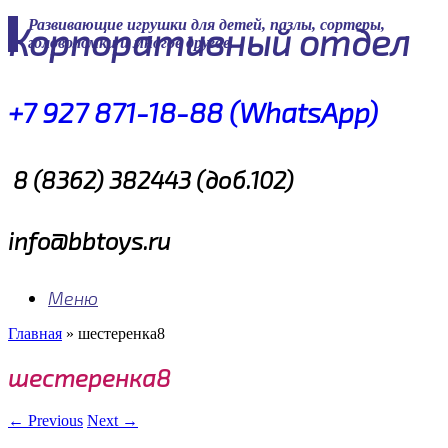
Skip
Развивающие игрушки для детей, пазлы, сортеры,
Корпоративный отдел
to
головоломки и многое другое
content
+7 927 871-18-88 (WhatsApp)
8 (8362) 382443 (доб.102)
info@bbtoys.ru
Меню
Главная
»
шестеренка8
шестеренка8
← Previous
Next →