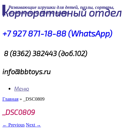
Skip
Развивающие игрушки для детей, пазлы, сортеры,
Корпоративный отдел
to
головоломки и многое другое
content
+7 927 871-18-88 (WhatsApp)
8 (8362) 382443 (доб.102)
info@bbtoys.ru
Меню
Главная
»
_DSC0809
_DSC0809
← Previous
Next →