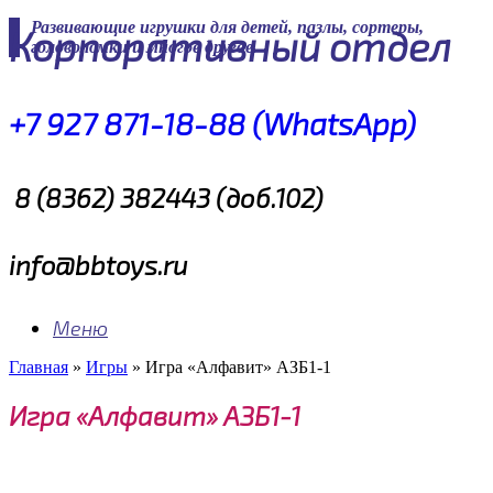
Skip
Развивающие игрушки для детей, пазлы, сортеры,
Корпоративный отдел
to
головоломки и многое другое
content
+7 927 871-18-88 (WhatsApp)
8 (8362) 382443 (доб.102)
info@bbtoys.ru
Меню
Главная
»
Игры
»
Игра «Алфавит» АЗБ1-1
Игра «Алфавит» АЗБ1-1